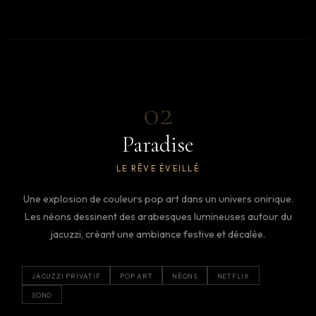
02
Paradise
LE RÊVE ÉVEILLÉ
Une explosion de couleurs pop art dans un univers onirique.
Les néons dessinent des arabesques lumineuses autour du
jacuzzi, créant une ambiance festive et décalée.
JACUZZI PRIVATIF
POP ART
NÉONS
NETFLIX
SONO